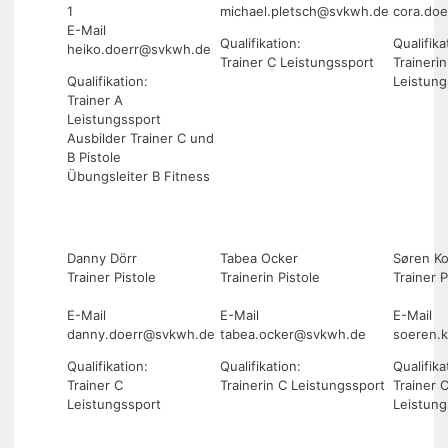
1
michael.pletsch@svkwh.de
cora.do
E-Mail
Qualifikation:
Qualifika
heiko.doerr@svkwh.de
Trainer C Leistungssport
Trainerin
Qualifikation:
Leistung
Trainer A
Leistungssport
Ausbilder Trainer C und
B Pistole
Übungsleiter B Fitness
Danny Dörr
Tabea Ocker
Søren K
Trainer Pistole
Trainerin Pistole
Trainer P
E-Mail
E-Mail
E-Mail
danny.doerr@svkwh.de
tabea.ocker@svkwh.de
soeren.
Qualifikation:
Qualifikation:
Qualifika
Trainer C
Trainerin C Leistungssport
Trainer 
Leistungssport
Leistung