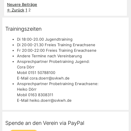
Neuere Beiträge
Seite
Seite
←
Zurück
1
2
Trainingszeiten
Di 18:00-20.00 Jugendtraining
Di 20:00-21.30 Freies Training Erwachsene
Fr 20:00-22:00 Freies Training Erwachsene
Andere Termine nach Vereinbarung
Ansprechpartner Probetraining Jugend:
Cora Dörr
Mobil 0151 50788100
E-Mail cora.doerr@svkwh.de
Ansprechpartner Probetraining Erwachsene:
Heiko Dörr
Mobil 0163 8308311
E-Mail heiko.doerr@svkwh.de
Spende an den Verein via PayPal