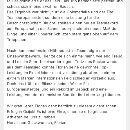
Müller dominierte er das Feld. Das Trio harmonierte perfekt und
schoss sich in einen wahren Rausch.
Das Ergebnis war nicht „nur“ die Goldmedaille und der Titel
Teameuropameister, sondern eine Leistung für die
Geschichtsbücher: Die drei stellten einen neuen Teamrekord
auf. Europa hat in der Schnellfeuerpistole ein neues Maß der
Dinge, und einer unserer Schützen steht ganz oben auf dem
Treppchen!
Nach dem emotionalen Höhepunkt im Team folgte der
Einzelwettbewerb. Hier zeigte sich einmal mehr, wie eng Freud
und Leid im Sport beieinanderliegen. Trotz des Rückenwinds
aus dem Teamsieg konnte Florian seine gewohnte Top-
Leistung im Einzel leider nicht vollständig abrufen. In einem
extrem starken internationalen Feld schied er vorzeitig aus.
Doch das trübt die Bilanz in keiner Weise: Ein
Europameistertitel und ein Rekord im Gepäck sind eine
Leistung, von der die meisten Sportler ihr Leben lang träumen.
Wir gratulieren Florian ganz herzlich zu diesem gigantischen
Erfolg in Osijek! Es ist eine Ehre, einen so erfolgreichen
Athleten bei uns zu haben.
Herzlichen Glückwunsch, Florian!