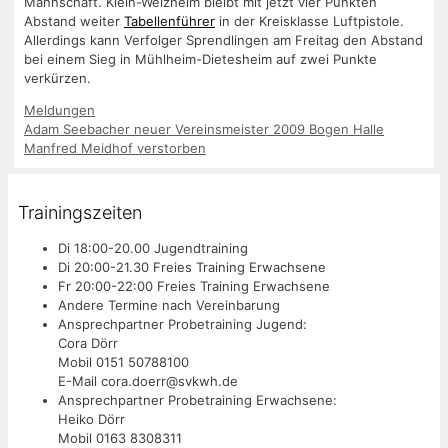
Mannschaft. Klein-Welzheim bleibt mit jetzt vier Punkten
Abstand weiter
Tabellenführer
in der Kreisklasse Luftpistole.
Allerdings kann Verfolger Sprendlingen am Freitag den Abstand
bei einem Sieg in Mühlheim-Dietesheim auf zwei Punkte
verkürzen.
Kategorien
Meldungen
Adam Seebacher neuer Vereinsmeister 2009 Bogen Halle
Manfred Meidhof verstorben
Trainingszeiten
Di 18:00-20.00 Jugendtraining
Di 20:00-21.30 Freies Training Erwachsene
Fr 20:00-22:00 Freies Training Erwachsene
Andere Termine nach Vereinbarung
Ansprechpartner Probetraining Jugend:
Cora Dörr
Mobil 0151 50788100
E-Mail cora.doerr@svkwh.de
Ansprechpartner Probetraining Erwachsene:
Heiko Dörr
Mobil 0163 8308311